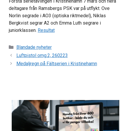
Första serietävlingen i Kristinehamn 7 mars och flera
deltagare från Ramsbergs PSK var på utflykt. Ove
Norlin segrade i AO3 (optiska riktmedel), Niklas
Bergkvist segrar A2 och Emma Luth segrare i
juniorklassen.
Resultat
Kategorier
Blandade nyheter
Luftpistol omg.2, 260223
Medaljregn på Fältserien i Kristinehamn