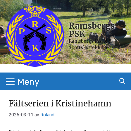
Hoppa
till
innehåll
Ramsbergs
PSK
Ramsbergs Pistol &
Sportskytteklubb
Meny
Fältserien i Kristinehamn
2026-03-11
av
Roland